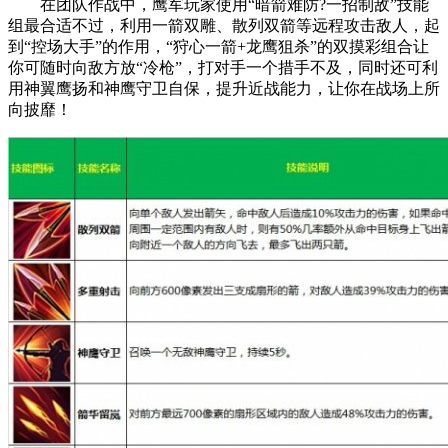
在团队作战中，鹰军玩家使用“暗箭难防?一招制敌”技能
组最合适不过，利用一箭双雕、散列双箭等远程攻击敌人，起
到“控场大手”的作用，“狩心一箭+龙鹰狙杀”的双摸彩组合让
你可随时向敌方放“冷枪”，打对手一个措手不及，同时还可利
用神翼鹰扬和神鹰守卫自保，提升近战能力，让你在战场上所
向披靡！